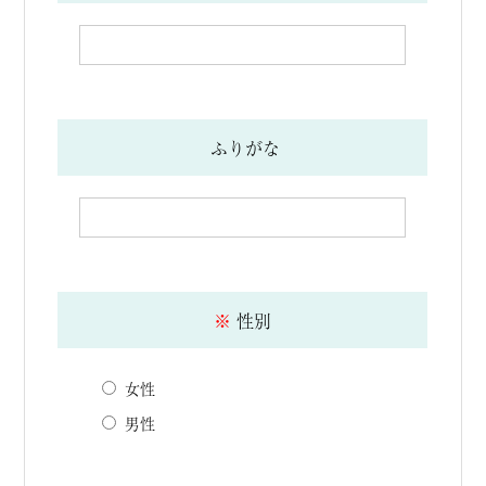
ふりがな
※
性別
女性
男性