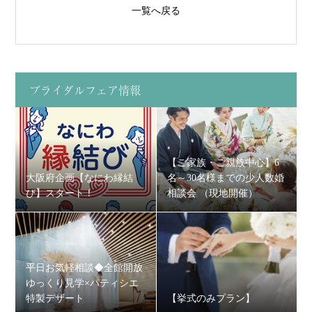
一覧へ戻る
ブライダルフェア情報
【ご家族・ご親族中心】6
大阪府企画【なにわ縁結
名～30名様までの少人数婚
び】スタート！
相談会 （現地開催）
平日お気軽相談◆全館開放
ゆっくり見学×パティシエ
特製デザート
【挙式のみプラン】