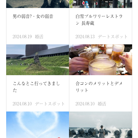
男の弱音?・女の弱音
白雪ブルワリーレストラ
ン 長寿蔵
2024.08.19
婚活
2024.08.13
デートスポット
こんなとこ行ってきまし
合コンのメリットとデメ
た
リット
2024.08.10
デートスポット
2024.08.10
婚活