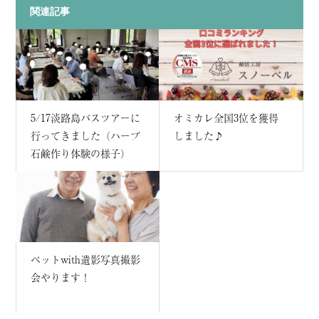
関連記事
5/17淡路島バスツアーに
オミカレ全国3位を獲得
行ってきました（ハーブ
しました♪
石鹸作り体験の様子）
ペットwith遺影写真撮影
会やります！