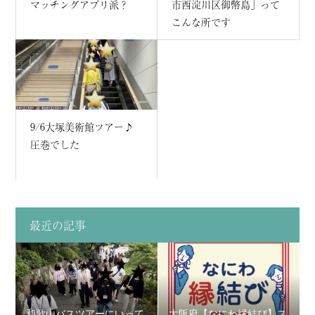
マッチングアプリ派？
市西淀川区御幣島」って
こんな所です
9/6大塚美術館ツアー♪
圧巻でした
最近の記事
和歌山バスツアーにいって
大阪府【なにわ縁結び】ス